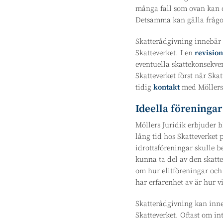
många fall som ovan kan de
Detsamma kan gälla frågor
Skatterådgivning innebär 
Skatteverket. I en
revision
eventuella skattekonsekven
Skatteverket först när Ska
tidig
kontakt
med Möllers J
Ideella föreningar
Möllers Juridik erbjuder 
lång tid hos Skatteverket
idrottsföreningar skulle b
kunna ta del av den skat
om hur elitföreningar och
har erfarenhet av är hur vi
Skatterådgivning kan inne
Skatteverket. Oftast om int