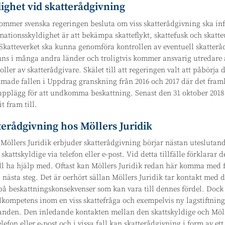
ighet vid skatterådgivning
mmer svenska regeringen besluta om viss skatterådgivning ska info
mationsskyldighet är att bekämpa skatteflykt, skattefusk och skat
r Skatteverket ska kunna genomföra kontrollen av eventuell skatter
nns i många andra länder och troligtvis kommer ansvarig utredare at
oller av skatterådgivare. Skälet till att regeringen valt att påbör
ade fallen i Uppdrag granskning från 2016 och 2017 där det framk
upplägg för att undkomma beskattning. Senast den 31 oktober 2018
 fram till.
tterådgivning hos Möllers Juridik
 Möllers Juridik erbjuder skatterådgivning börjar nästan utesluta
kattskyldige via telefon eller e-post. Vid detta tillfälle förklarar d
l ha hjälp med. Oftast kan Möllers Juridik redan här komma med f
i nästa steg. Det är oerhört sällan Möllers Juridik tar kontakt med d
beskattningskonsekvenser som kan vara till dennes fördel. Dock hä
lkompetens inom en viss skattefråga och exempelvis ny lagstiftning 
landen. Den inledande kontakten mellan den skattskyldige och Möll
elefon eller e-post och i vissa fall kan skatterådgivning i form av et