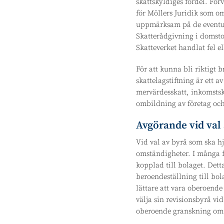
skattskyldiges fördel. Förv
för Möllers Juridik som o
uppmärksam på de eventuel
Skatterådgivning i domstol
Skatteverket handlat fel e
För att kunna bli riktigt b
skattelagstiftning är ett 
mervärdesskatt, inkomstska
ombildning av företag och
Avgörande vid val 
Vid val av byrå som ska hj
omständigheter. I många fa
kopplad till bolaget. Dett
beroendeställning till bol
lättare att vara oberoende
välja sin revisionsbyrå vid
oberoende granskning om h