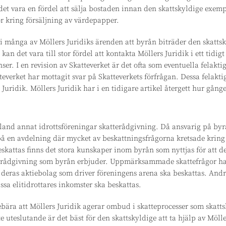
t vara en fördel att sälja bostaden innan den skattskyldige exempelv
 kring försäljning av värdepapper.
i många av Möllers Juridiks ärenden att byrån biträder den skattsk
kan det vara till stor fördel att kontakta Möllers Juridik i ett tidig
ser. I en revision av Skatteverket är det ofta som eventuella felakt
tteverket har mottagit svar på Skatteverkets förfrågan. Dessa felakt
uridik. Möllers Juridik har i en tidigare artikel återgett hur gånge
bland annat idrottsföreningar skatterådgivning. Då ansvarig på byr
 på en avdelning där mycket av beskattningsfrågorna kretsade kring
eskattas finns det stora kunskaper inom byrån som nyttjas för att de
terådgivning som byrån erbjuder. Uppmärksammade skattefrågor h
 deras aktiebolag som driver föreningens arena ska beskattas. And
ssa elitidrottares inkomster ska beskattas.
bära att Möllers Juridik agerar ombud i skatteprocesser som skatt
e uteslutande är det bäst för den skattskyldige att ta hjälp av Möller