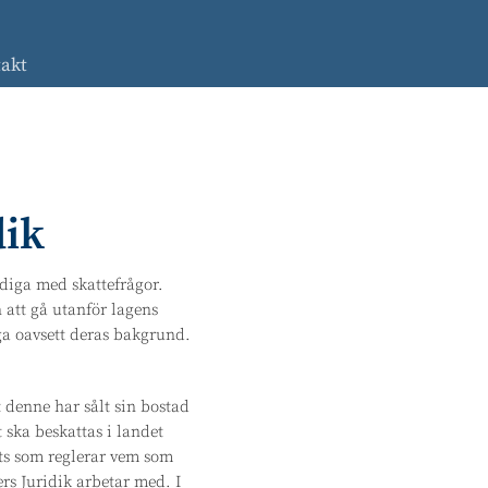
akt
Advokat familjerätt
Press
Civilrätt
Migrationsrätt
dik
Skatterätt
Socialrätt
ldiga med skattefrågor.
n att gå utanför lagens
Överklaga
ga oavsett deras bakgrund.
myndighetsbeslut
t denne har sålt sin bostad
 ska beskattas i landet
lts som reglerar vem som
rs Juridik arbetar med. I