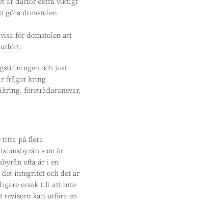
t är därför extra viktigt
att göra domstolen
åvisa för domstolen att
utfört.
gstiftningen och just
r frågor kring
äkring, företrädaransvar,
titta på flera
evisionsbyrån som är
sbyrån ofta är i en
det integritet och det är
are orsak till att inte
tt revisorn kan utföra en