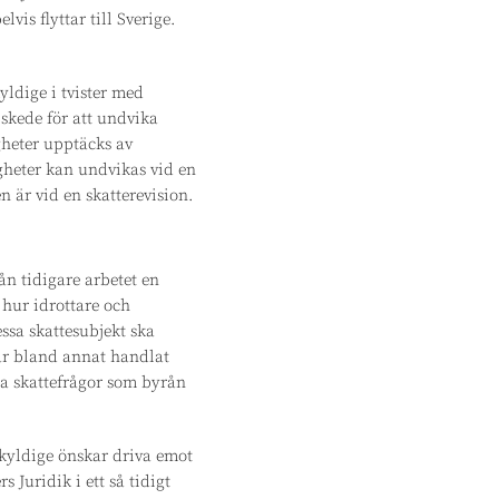
is flyttar till Sverige.
yldige i tvister med
t skede för att undvika
igheter upptäcks av
igheter kan undvikas vid en
n är vid en skatterevision.
ån tidigare arbetet en
 hur idrottare och
ssa skattesubjekt ska
ar bland annat handlat
ra skattefrågor som byrån
skyldige önskar driva emot
s Juridik i ett så tidigt