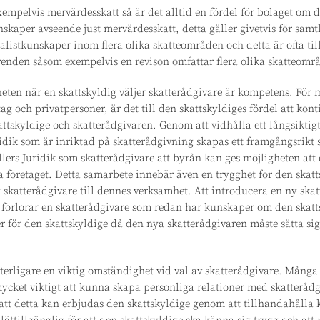
empelvis mervärdesskatt så är det alltid en fördel för bolaget om 
skaper avseende just mervärdesskatt, detta gäller givetvis för sam
ialistkunskaper inom flera olika skatteområden och detta är ofta till
enden såsom exempelvis en revison omfattar flera olika skatteomr
eten när en skattskyldig väljer skatterådgivare är kompetens. För 
ag och privatpersoner, är det till den skattskyldiges fördel att kont
tskyldige och skatterådgivaren. Genom att vidhålla ett långsiktigt 
idik som är inriktad på skatterådgivning skapas ett framgångsrikt
lers Juridik som skatterådgivare att byrån kan ges möjligheten att
 företaget. Detta samarbete innebär även en trygghet för den skatt
 skatterådgivare till dennes verksamhet. Att introducera en ny skat
e förlorar en skatterådgivare som redan har kunskaper om den skatt
r för den skattskyldige då den nya skatterådgivaren måste sätta sig
tterligare en viktig omständighet vid val av skatterådgivare. Många
ycket viktigt att kunna skapa personliga relationer med skatterådg
att detta kan erbjudas den skattskyldige genom att tillhandahålla