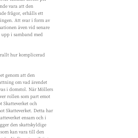
ande vara att den
de frågor, erhålls ett
ingen. Att svar i form av
rmationen även vid senare
mma upp i samband med
örallt hur komplicerad
det genom att den
fattning om vad ärendet
vas i domstol. När Möllers
över rollen som part emot
t Skatteverket och
ot Skatteverket. Detta har
Skatteverket ensam och i
ägger den skattskyldige
som kan vara till den