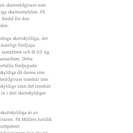
den skatterådgivare som
tliga skatteområden. På
 fördel för den
åden.
många skattskyldiga, det
inuerligt fördjupa
samarbete och få till sig
 samarbete. Detta
 erhålla fördjupade
skyldige då denne inte
terådgivare innebär inte
skyldige utan det innebär
 in i den skattskyldiges
 skattskyldiga är av
ivaren. På Möllers Juridik
 kompetent