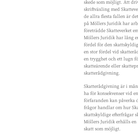
skede som möjligt. Att dri
skriftväxling med Skatteve
de allra flesta fallen är d
på Möllers Juridik har arb
företrädde Skatteverket e
Möllers Juridik har lång e
fördel för den skattskyldi
en stor fördel vid skatter
en trygghet och ett lugn 
skatteärende eller skattep
skatterådgivning.
Skatterådgivning är i mång
ha för konsekvenser vid en
förfaranden kan påverka d
frågor handlar om hur Skat
skattskyldige efterfrågar
Möllers Juridik erhålls en 
skatt som möjligt.