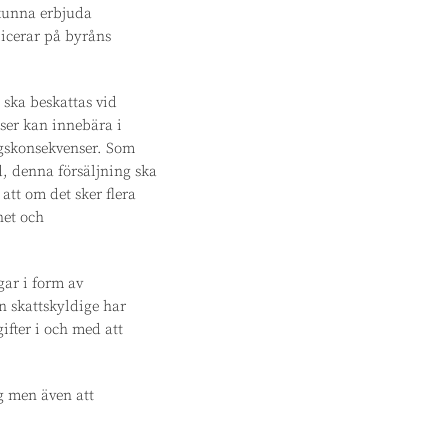
 kunna erbjuda
licerar på byråns
 ska beskattas vid
lser kan innebära i
ngskonsekvenser. Som
d, denna försäljning ska
att om det sker flera
het och
gar i form av
n skattskyldige har
ifter i och med att
gg men även att