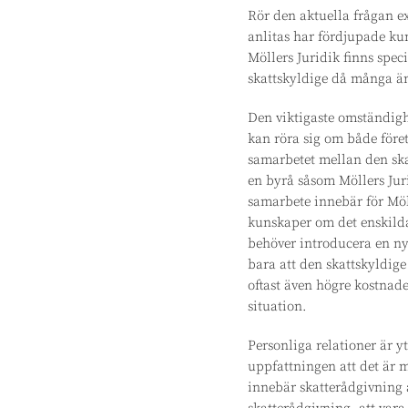
Rör den aktuella frågan ex
anlitas har fördjupade kun
Möllers Juridik finns spec
skattskyldige då många är
Den viktigaste omständigh
kan röra sig om både föret
samarbetet mellan den skat
en byrå såsom Möllers Jur
samarbete innebär för Möl
kunskaper om det enskilda
behöver introducera en ny
bara att den skattskyldig
oftast även högre kostnade
situation.
Personliga relationer är y
uppfattningen att det är m
innebär skatterådgivning 