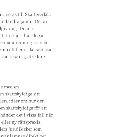
rmeras till Skatteverket.
teundandragande. Det är
ådgivning. Denna
t ta stöd i hur dessa
ja denna utredning kommer
om att flera rika svenskar
 ska ansvarig utredare
nde med en
en skattskyldige sitt
lera idéer om hur den
en skattskyldige för att
nder det i vissa fall när
eller ny rättspraxis
ers Juridik sker som
t svar lämnas direkt per