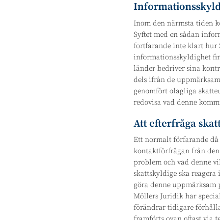
Informationsskyld
Inom den närmsta tiden ko
Syftet med en sådan infor
fortfarande inte klart hu
informationsskyldighet fi
länder bedriver sina kontr
dels ifrån de uppmärksamm
genomfört olagliga skatte
redovisa vad denne kommit
Att efterfråga ska
Ett normalt förfarande då
kontaktförfrågan från den s
problem och vad denne vil
skattskyldige ska reagera 
göra denne uppmärksam på 
Möllers Juridik har specia
förändrar tidigare förhål
framförts ovan oftast via t