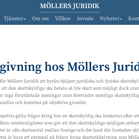
MÖLLERS JURIDIK
Tjänster
Om oss
Villkor
Arvode
Nyheter
Kont
givning hos Möllers Juri
ör Möllers Juridik att byrån hjälper juridiska och fysiska skattsky
 att den skattskyldige ska betala så lite skatt som möjligt dock uta
har inga förutfattade meningar utan företräder samtliga skattskyldi
handlas och bemötas på objektiva grunder.
elvis gälla frågor kring hur en skattskyldig ska beskattas efter at
 flera omständigheter som gör att den skattskyldige möjligen enbart
et är ofta skatteavtal mellan Sverige och det land där bostaden så
tta är bara ett exempel på frågor kring skatterådgivning som Mölle