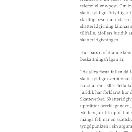
telefon eller e-post. Om i
skattskyldige förtydligar 
skriftligt svar där dels e
skatterådgivning lämnas sk
tillfälle. Möllers Juridik
skatterådgivningen.
Hur pass omfattande konta
beskattningsfrågan är.
I de allra flesta fallen d
skattskyldige överlämnar b
handlar om. Efter detta k
Juridik har förklarat hur 
Skatteverket. Skatterådgiv
upprättar överklaganden, 
Möllers Juridik uppfattat s
många fall när en skattsky
tyngdpunkten i sin argume