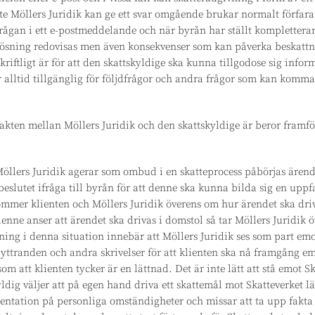
nte Möllers Juridik kan ge ett svar omgående brukar normalt förfar
frågan i ett e-postmeddelande och när byrån har ställt kompletteran
n lösning redovisas men även konsekvenser som kan påverka beskattn
riftligt är för att den skattskyldige ska kunna tillgodose sig info
 är alltid tillgänglig för följdfrågor och andra frågor som kan ko
kten mellan Möllers Juridik och den skattskyldige är beror framf
å Möllers Juridik agerar som ombud i en skatteprocess påbörjas ären
eslutet ifråga till byrån för att denne ska kunna bilda sig en upp
ommer klienten och Möllers Juridik överens om hur ärendet ska dri
denne anser att ärendet ska drivas i domstol så tar Möllers Juridik 
ning i denna situation innebär att Möllers Juridik ses som part emo
yttranden och andra skrivelser för att klienten ska nå framgång em
om att klienten tycker är en lättnad. Det är inte lätt att stå emot 
ldig väljer att på egen hand driva ett skattemål mot Skatteverket l
ntation på personliga omständigheter och missar att ta upp fakta 