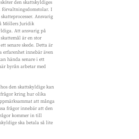
 sköter den skattskyldiges
i förvaltningsdomstolar. I
i skatteprocesser. Ansvarig
å Möllers Juridik
ldiga. Att ansvarig på
 skattemål är en stor
ett senare skede. Detta är
na erfarenhet innebär även
kan hända senare i ett
k när byrån arbetar med
 hos den skattskyldige kan
 frågor kring hur olika
ik uppmärksammat att många
ssa frågor innebär att den
rågor kommer in till
skyldige ska betala så lite