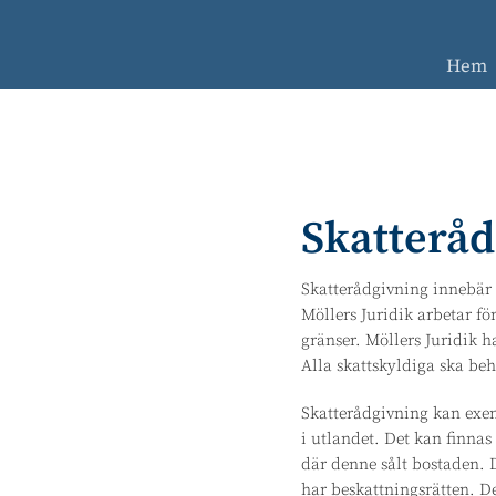
Skip
Skip
Skip
Skip
to
to
to
to
primary
main
primary
footer
Hem
navigation
content
sidebar
Skatteråd
Skatterådgivning innebär f
Möllers Juridik arbetar för
gränser. Möllers Juridik 
Alla skattskyldiga ska be
Skatterådgivning kan exemp
i utlandet. Det kan finnas
där denne sålt bostaden. D
har beskattningsrätten. De