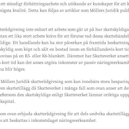
 ett ständigt förbättringsarbete och utökande av kunskaper för att
högsta kvalité. Detta kan följas av artiklar som Möllers Juridik pub
tterådgivning inte enbart ett arbete som går ut på hur skattskyldiga
tan ett lika stort arbete krävs för att förutse vad dessa skattehände
yldige. Ett handlande kan ha stor påverkan på framtida beskattni
skyldig som köpt och sålt en bostad inom en förhållandevis kort ti
dovisas på en K5- eller K6-blankett. Däremot har Skatteverket ansett 
 kort tid kan det anses utgöra inkomster av passiv näringsverksam
a blir högre.
r Möllers Juridik skatterådgivning som kan innebära stora besparin
n skattetillägg då Skatteverket i många fall som ovan anser att de
eftersom den skattskyldige enligt Skatteverket lämnat oriktiga uppg
 kapital.
 som ovan erbjuda skatterådgivning för att dels undvika skattetillä
s att beskattas i inkomstslaget näringsverksamhet.