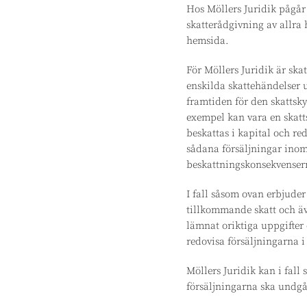
Hos Möllers Juridik pågår
skatterådgivning av allra 
hemsida.
För Möllers Juridik är ska
enskilda skattehändelser u
framtiden för den skattsk
exempel kan vara en skatt
beskattas i kapital och re
sådana försäljningar inom
beskattningskonsekvensern
I fall såsom ovan erbjude
tillkommande skatt och äve
lämnat oriktiga uppgifter 
redovisa försäljningarna i
Möllers Juridik kan i fall
försäljningarna ska undgå