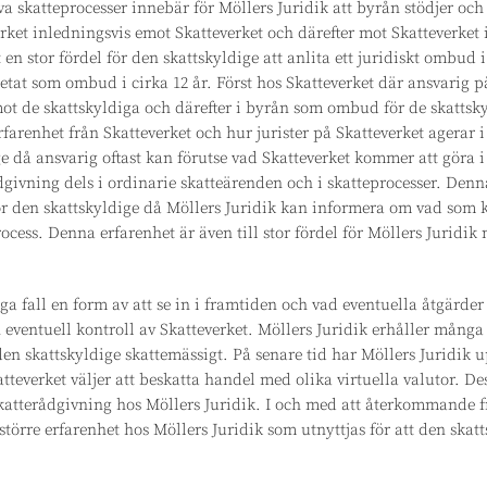
va skatteprocesser innebär för Möllers Juridik att byrån stödjer och
rket inledningsvis emot Skatteverket och därefter mot Skatteverket 
et en stor fördel för den skattskyldige att anlita ett juridiskt ombud 
etat som ombud i cirka 12 år. Först hos Skatteverket där ansvarig p
mot de skattskyldiga och därefter i byrån som ombud för de skattsky
rfarenhet från Skatteverket och hur jurister på Skatteverket agerar i
ge då ansvarig oftast kan förutse vad Skatteverket kommer att göra i 
ådgivning dels i ordinarie skatteärenden och i skatteprocesser. Den
för den skattskyldige då Möllers Juridik kan informera om vad som 
rocess. Denna erfarenhet är även till stor fördel för Möllers Juridi
a fall en form av att se in i framtiden och vad eventuella åtgärder
 eventuell kontroll av Skatteverket. Möllers Juridik erhåller många
en skattskyldige skattemässigt. På senare tid har Möllers Jurid
teverket väljer att beskatta handel med olika virtuella valutor. De
 skatterådgivning hos Möllers Juridik. I och med att återkommande f
större erfarenhet hos Möllers Juridik som utnyttjas för att den skatt