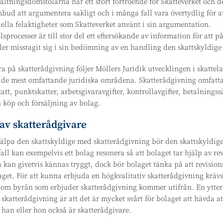
altningsdomstolarna har ett stort förtroende för Skatteverket och de
mbud att argumentera sakligt och i många fall vara övertydlig för 
la felaktigheter som Skatteverket använt i sin argumentation.
sprocesser är till stor del ett eftersökande av information för att p
ller misstagit sig i sin bedömning av en handling den skattskyldige 
ra på skatterådgivning följer Möllers Juridik utvecklingen i skattela
av de mest omfattande juridiska områdena. Skatterådgivning omfatta
tt, punktskatter, arbetsgivaravgifter, kontrollavgifter, betalningss
 köp och försäljning av bolag.
av skatterådgivare
älpa den skattskyldige med skatterådgivning bör den skattskyldige 
ll kan exempelvis ett bolag resonera så att bolaget tar hjälp av r
a kan givetvis kännas tryggt, dock bör bolaget tänka på att revision
aget. För att kunna erbjuda en högkvalitativ skatterådgivning krävs 
 om byrån som erbjuder skatterådgivning kommer utifrån. En ytterlig
 skatterådgivning är att det är mycket svårt för bolaget att hävda a
an eller hon också är skatterådgivare.