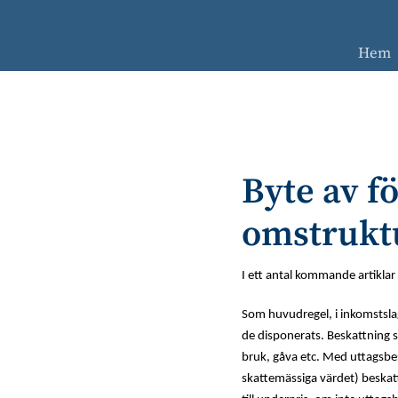
Skip
Skip
Skip
Skip
to
to
to
to
primary
main
primary
footer
Hem
navigation
content
sidebar
Byte av f
omstrukt
I ett antal kommande artiklar
Som huvudregel, i inkomstslag
de disponerats. Beskattning s
bruk, gåva etc. Med uttagsbes
skattemässiga värdet) beskat