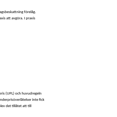
agsbeskattning förelåg.
xis att avgöra. I praxis
ris (UPL) och huvudregeln
derprisöverlåtelser inte fick
det tillåtet att till