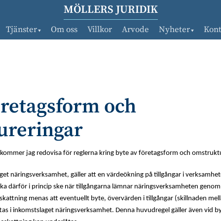
MÖLLERS JURIDIK
Tjänster
Om oss
Villkor
Arvode
Nyheter
Kont
öretagsform och
ureringar
 kommer jag redovisa för reglerna kring byte av företagsform och omstruktu
et näringsverksamhet, gäller att en värdeökning på tillgångar i verksamhe
ka därför i princip ske när tillgångarna lämnar näringsverksamheten genom f
kattning menas att eventuellt byte, övervärden i tillgångar (skillnaden me
tas i inkomstslaget näringsverksamhet. Denna huvudregel gäller även vid b