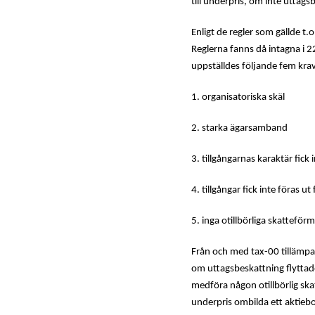
till underpris, om inte uttag
Enligt de regler som gällde t
Reglerna fanns då intagna i 22
uppställdes följande fem krav
1. organisatoriska skäl
2. starka ägarsamband
3. tillgångarnas karaktär fick 
4. tillgångar fick inte föras u
5. inga otillbörliga skattefö
Från och med tax-00 tillämpad
om uttagsbeskattning flyttade
medföra någon otillbörlig skat
underpris ombilda ett aktiebola