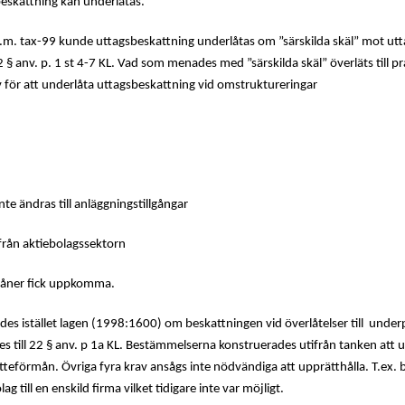
sbeskattning kan underlåtas.
.o.m. tax-99 kunde uttagsbeskattning underlåtas om ”särskilda skäl” mot utt
 § anv. p. 1 st 4-7 KL. Vad som menades med ”särskilda skäl” överläts till pra
 för att underlåta uttagsbeskattning vid omstruktureringar
inte ändras till anläggningstillgångar
t från aktiebolagssektorn
rmåner fick uppkomma.
es istället lagen (1998:1600) om beskattningen vid överlåtelser till
underp
s till 22 § anv. p 1a KL. Bestämmelserna konstruerades utifrån tanken att un
teförmån. Övriga fyra krav ansågs inte nödvändiga att upprätthålla. T.ex. blev 
g till en enskild firma vilket tidigare inte var möjligt.