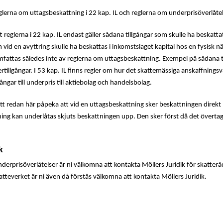
lerna om uttagsbeskattning i 22 kap. IL och reglerna om underprisöverlåtels
tt reglerna i 22 kap. IL endast gäller sådana tillgångar som skulle ha beskat
 vid en avyttring skulle ha beskattas i inkomstslaget kapital hos en fysisk nä
mfattas således inte av reglerna om uttagsbeskattning. Exempel på sådana ti
ertillgångar. I 53 kap. IL finns regler om hur det skattemässiga anskaffnings
ångar till underpris till aktiebolag och handelsbolag.
tt redan här påpeka att vid en uttagsbeskattning sker beskattningen direkt
ing kan underlåtas skjuts beskattningen upp. Den sker först då det överta
k
erprisöverlåtelser är ni välkomna att kontakta Möllers Juridik för skatterå
tteverket är ni även då förstås välkomna att kontakta Möllers Juridik.
Pri
Sid