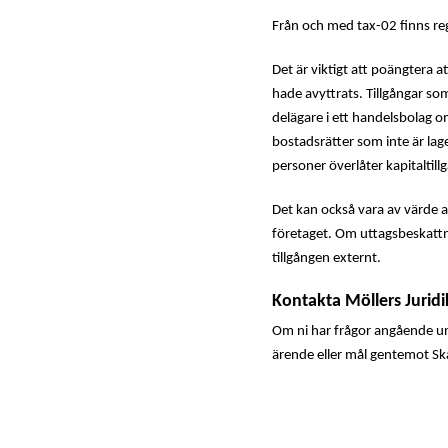
Från och med tax-02 finns reg
Det är viktigt att poängtera a
hade avyttrats. Tillgångar som
delägare i ett handelsbolag o
bostadsrätter som inte är lag
personer överlåter kapitaltillg
Det kan också vara av värde a
företaget. Om uttagsbeskattn
tillgången externt.
Kontakta Möllers Juridi
Om ni har frågor angående und
ärende eller mål gentemot Ska