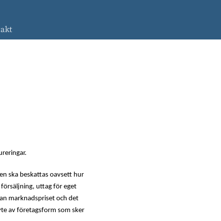
akt
Advokat familjerätt
Press
Civilrätt
Migrationsrätt
Skatterätt
Socialrätt
Överklaga
myndighetsbeslut
reringar.
ten ska beskattas oavsett hur
örsäljning, uttag för eget
llan marknadspriset och det
yte av företagsform som sker