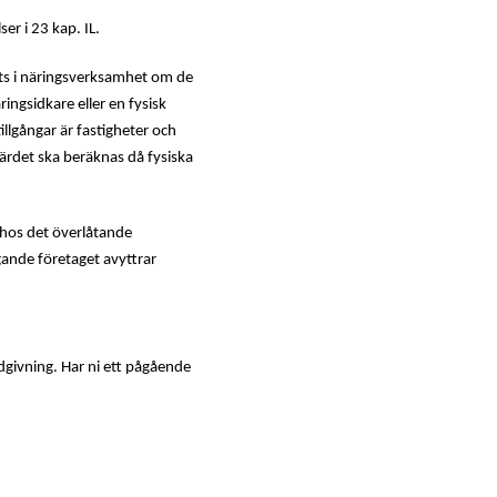
er i 23 kap. IL.
tats i näringsverksamhet om de
ringsidkare eller en fysisk
llgångar är fastigheter och
värdet ska beräknas då fysiska
 hos det överlåtande
gande företaget avyttrar
dgivning. Har ni ett pågående
mary
ebar